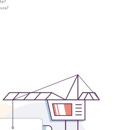
le?
gura?