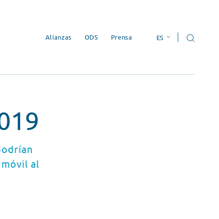
Alianzas
ODS
Prensa
ES
EN
2019
podrían
 móvil al