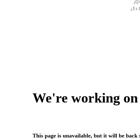
¿Q
¿Es 