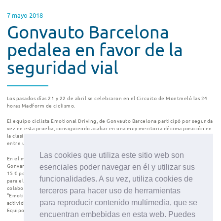
7 mayo 2018
Gonvauto Barcelona
pedalea en favor de la
seguridad vial
Los pasados días 21 y 22 de abril se celebraron en el
Circuito de Montmeló
las
24
horas Madform de ciclismo
.
El equipo ciclista
Emotional Driving
, de
Gonvauto Barcelona
participó por segunda
vez en esta prueba, consiguiendo acabar en una muy meritoria
décima posición en
la clasificación general
y en
tercera posición en la clasificación por empresas
,
entre un total de 77 equipos participantes y completando 178 vueltas al circuito.
Las cookies que utiliza este sitio web son
En el marco de la promoción de la Seguridad Vial que Gonvauto Barcelona y
Gonvarri Steel Services están llevando a cabo, Gonvauto destinará una cantidad de
esenciales poder navegar en él y utilizar sus
15 € por cada vuelta al circuito, los cuales se destinarán a AESLEME, Asociación
funcionalidades. A su vez, utiliza cookies de
para el Estudio de Lesión Medular Espinal. Gonvarri lleva participando y
colaborando con esta asociación en los últimos años fruto del programa
terceros para hacer uso de herramientas
“Emotional Driving” mediante jornadas de sensibilización, showrooms y otras
para reproducir contenido multimedia, que se
actividades relacionadas con la Seguridad Vial. Gracias a la participación del
Equipo de Gonvauto Barcelona, se donarán 2.670€ a esta importante causa.
encuentran embebidas en esta web. Puedes