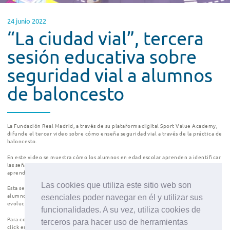
24 junio 2022
“La ciudad vial”, tercera
sesión educativa sobre
seguridad vial a alumnos
de baloncesto
La Fundación Real Madrid, a través de su plataforma digital Sport Value Academy,
difunde el tercer video sobre cómo enseña seguridad vial a través de la práctica de
baloncesto.
En este video se muestra cómo los alumnos en edad escolar aprenden a identificar
las señales viales o cómo se debe mover una persona por la ciudad, a la vez que
aprenden las tácticas técnico-prácticas del baloncesto.
Las cookies que utiliza este sitio web son
Esta sesión tiene como elemento clave una representación de la ciudad donde los
alumnos tienen que moverse por ella y reconocer las señales según vayan
esenciales poder navegar en él y utilizar sus
evolucionando en su practica de baloncesto para hacerse con un balón.
funcionalidades. A su vez, utiliza cookies de
Para conocer más en detalle estos entrenamientos impartidos por la Fundación haz
terceros para hacer uso de herramientas
click en el video “
La ciudad vial de Valorcito y Valorgol
”. Esta iniciativa audivisual